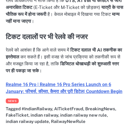
रेलवे अधिकारियों ने साफ किया है कि
UTS, ATVM या काउंटर से जारी
अनारक्षित टिकट
(E-Ticket और M-Ticket को छोड़कर)
यात्री के पास
भौतिक रूप में होना जरूरी
है। केवल मोबाइल में दिखाया गया टिकट
मान्य
नहीं माना जाएगा
।
टिकट दलालों पर भी रेलवे की नजर
रेलवे को आशंका है कि आने वाले समय में
टिकट दलाल भी AI तकनीक का
इस्तेमाल
कर सकते हैं। इसी वजह से जांच प्रक्रिया को तकनीकी रूप से
और मजबूत किया जा रहा है, ताकि
डिजिटल धोखाधड़ी को शुरुआती स्तर
पर ही पकड़ा जा सके
।
Realme 16 Pro | Realme 16 Pro Series Launch on 6
January: फीचर्स, कीमत, कैमरा और पूरी डिटेल| Countdown Begin
NEWS
Tagged
#IndianRailway
,
AITicketFraud
,
BreakingNews
,
FakeTicket
,
indian railway
,
indian railway new rule
,
indian railway update
,
RailwayNewRule