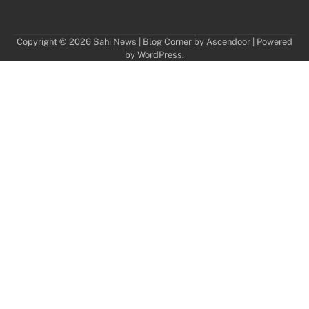
Copyright © 2026
Sahi News
| Blog Corner by
Ascendoor
| Powered
by
WordPress
.