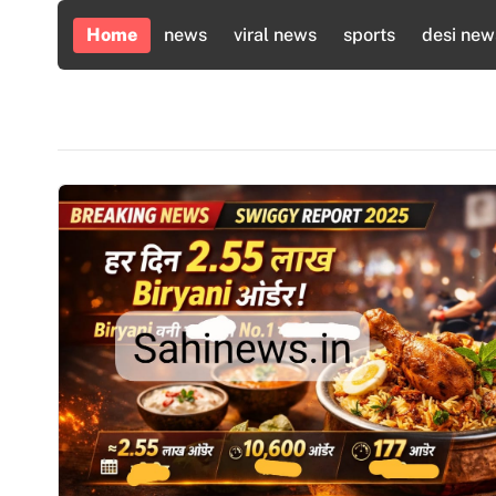
Skip
Home
news
viral news
sports
desi new
to
content