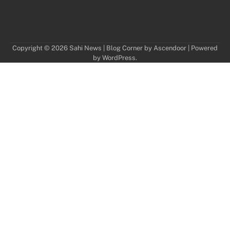
Copyright © 2026
Sahi News
| Blog Corner by
Ascendoor
| Powered
by
WordPress
.