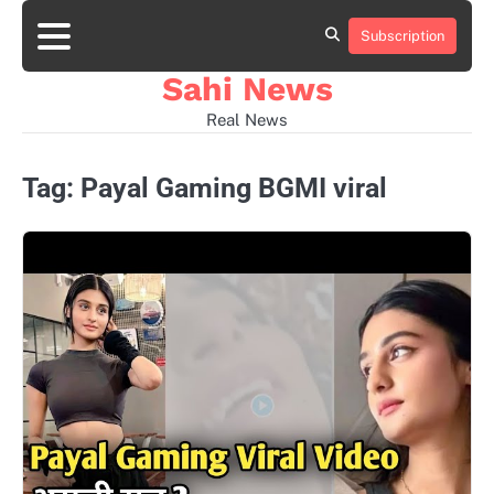
Skip
to
Subscription
Home
news
viral
sports
desi
content
news
news
Sahi News
Real News
Tag:
Payal Gaming BGMI viral