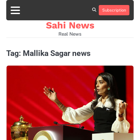
Skip
to
Subscription
Home
news
viral
sports
desi
content
news
news
Sahi News
Real News
Tag:
Mallika Sagar news