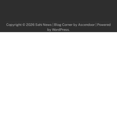
Copyright © 2026
Sahi News
| Blog Corner by
Ascendoor
| Powered
by
WordPress
.