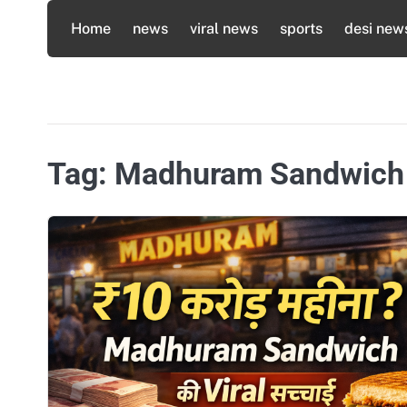
Skip
Home
news
viral news
sports
desi new
to
content
Tag:
Madhuram Sandwich 