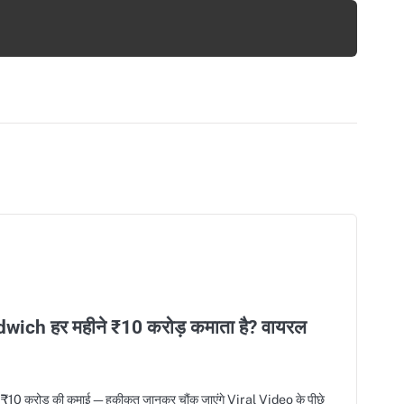
ich हर महीने ₹10 करोड़ कमाता है? वायरल
करोड़ की कमाई—हकीकत जानकर चौंक जाएंगे Viral Video के पीछे