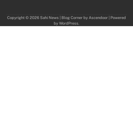
Copyright © 2026
Sahi News
| Blog Corner by
Ascendoor
| Powered
by
WordPress
.