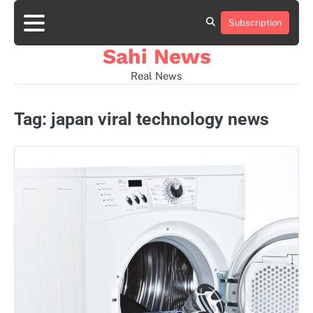
Skip
to
Subscription
Home
news
viral
sports
desi
content
news
news
Sahi News
Real News
Tag:
japan viral technology news