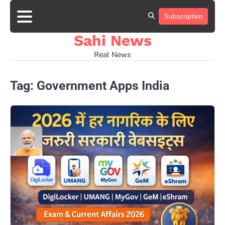
Skip
to
Subscription
Home
news
viral
sports
desi
content
news
news
Sahi News
Real News
Tag:
Government Apps India