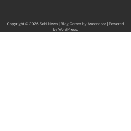
Copyright © 2026
Sahi News
| Blog Corner by
Ascendoor
| Powered
by
WordPress
.