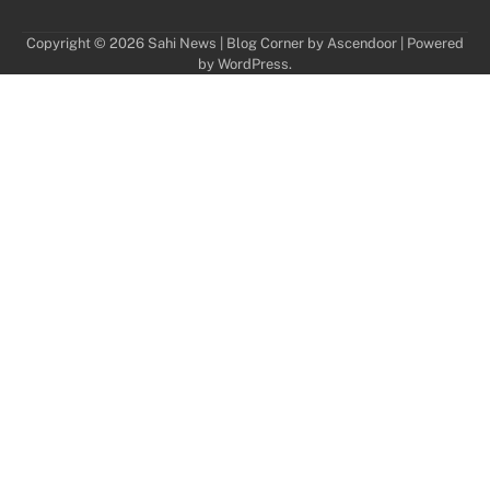
Copyright © 2026
Sahi News
| Blog Corner by
Ascendoor
| Powered
by
WordPress
.