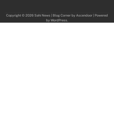
Copyright © 2026
Sahi News
| Blog Corner by
Ascendoor
| Powered
by
WordPress
.