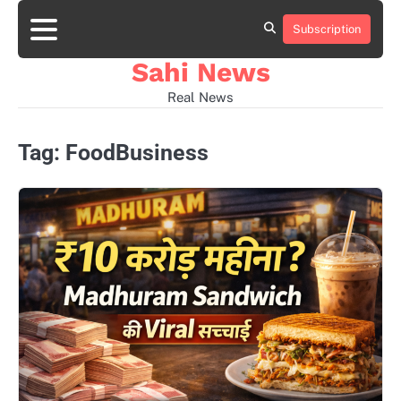
Skip
to
Subscription
Home
news
viral
sports
desi
content
news
news
Sahi News
Real News
Tag:
FoodBusiness