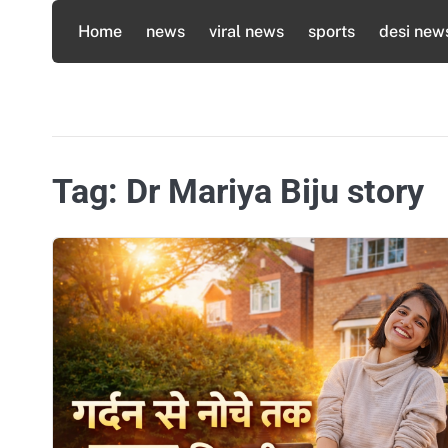
Skip
Home
news
viral news
sports
desi new
to
content
Tag:
Dr Mariya Biju story