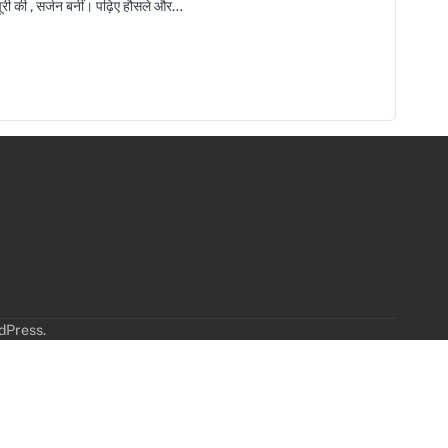
 की , सर्जन बनीं। पढ़िए हौसले और…
dPress
.