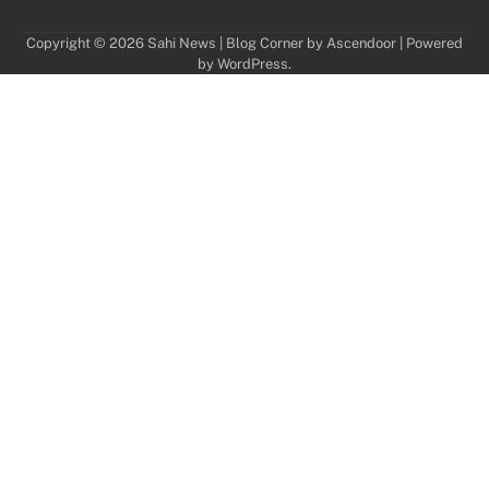
Copyright © 2026
Sahi News
| Blog Corner by
Ascendoor
| Powered
by
WordPress
.