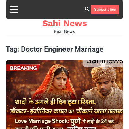
Skip
to
Subscription
Home
news
viral
sports
desi
content
news
news
Sahi News
Real News
Tag:
Doctor Engineer Marriage