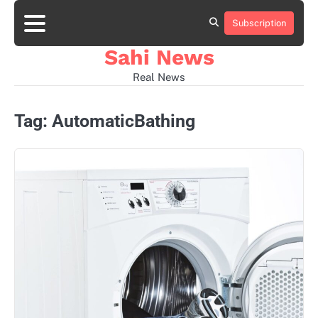
Skip
to
Subscription
Home
news
viral
sports
desi
content
news
news
Sahi News
Real News
Tag:
AutomaticBathing