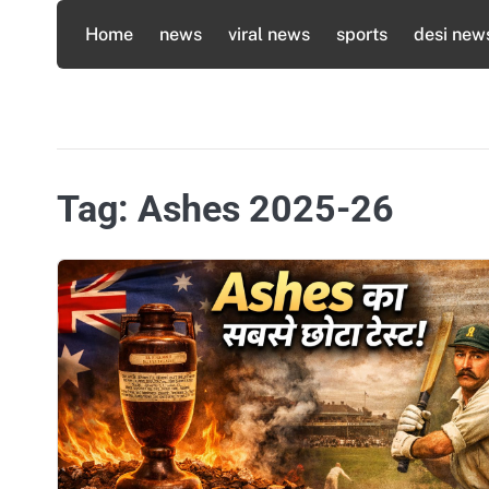
Skip
Home
news
viral news
sports
desi new
to
content
Tag:
Ashes 2025-26