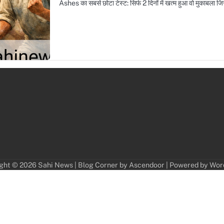
Ashes का सबसे छोटा टेस्ट: सिर्फ 2 दिनों में खत्म हुआ वो मुकाबला 
ght © 2026
Sahi News
| Blog Corner by
Ascendoor
| Powered by
Wor