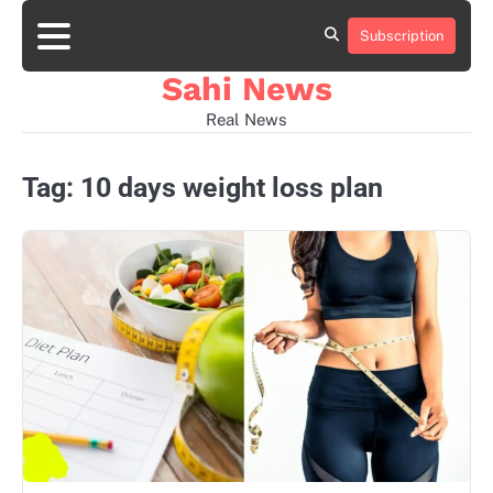
Skip
to
Subscription
Home
news
viral
sports
desi
content
news
news
Sahi News
Real News
Tag:
10 days weight loss plan