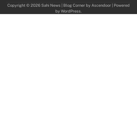
Copyright © 2026
Sahi News
| Blog Corner by
Ascendoor
| Powered
by
WordPress
.