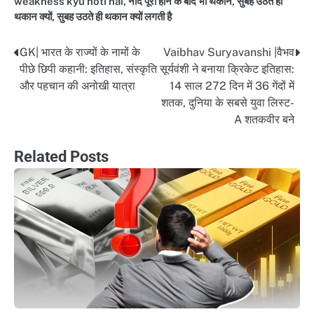
weakness kyu hoti hai
,
नींद पूरी होने के बाद भी थकान
,
सुबह उठते ही
थकान क्यों
,
सुबह उठते ही थकान क्यों लगती है
GK| भारत के राज्यों के नामों के
Vaibhav Suryavanshi |वैभव
Post
पीछे छिपी कहानी: इतिहास, संस्कृति
सूर्यवंशी ने बनाया क्रिकेट इतिहास:
navigation
और पहचान की अनोखी यात्रा
14 साल 272 दिन में 36 गेंदों में
शतक, दुनिया के सबसे युवा लिस्ट-
A शतकवीर बने
Related Posts